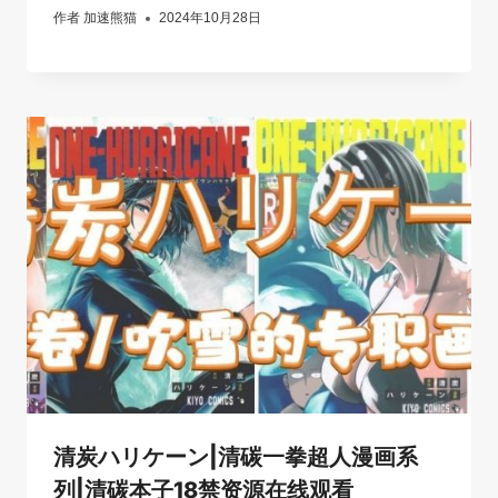
作者
加速熊猫
2024年10月28日
清炭ハリケーン|清碳一拳超人漫画系
列|清碳本子18禁资源在线观看