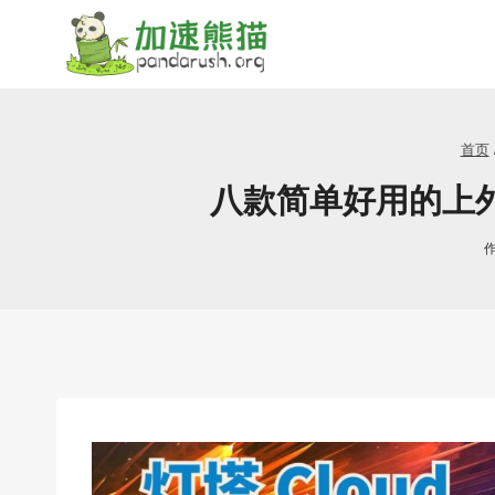
跳
到
内
容
首页
八款简单好用的上外