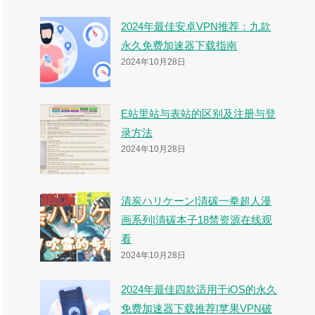
2024年最佳安卓VPN推荐：九款
永久免费加速器下载指南
2024年10月28日
E站里站与表站的区别及注册与登
录方法
2024年10月28日
清炭ハリケーン|清碳一拳超人漫
画系列|清碳本子18禁资源在线观
看
2024年10月28日
2024年最佳四款适用于iOS的永久
免费加速器下载推荐|苹果VPN破