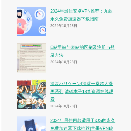
2024年最佳安卓VPN推荐：九款
永久免费加速器下载指南
2024年10月28日
E站里站与表站的区别及注册与登
录方法
2024年10月28日
清炭ハリケーン|清碳一拳超人漫
画系列|清碳本子18禁资源在线观
看
2024年10月28日
2024年最佳四款适用于iOS的永久
免费加速器下载推荐|苹果VPN破