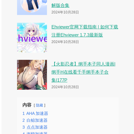
解版合集
2024年10月28日
Ehviewer官网下载指南 | 如何下载
注册Ehviewer 1.7.3最新版
2024年10月28日
【火影忍者】纲手本子同人漫画|
纲手H在线看千手纲手本子合
集|177P
2024年10月28日
内容
隐藏
1
AHA 加速器
2
白鲸加速器
3
点点加速器