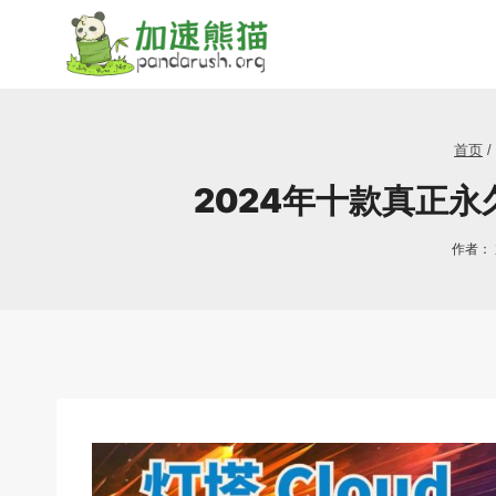
跳
到
内
容
首页
/
2024年十款真正
作者：