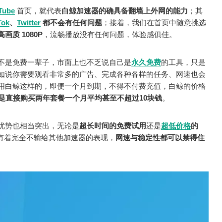
Tube
首页，就代表
白鲸加速器的确具备翻墙上外网的能力
；其
Tok
、
Twitter
都不会有任何问题
；接着，我们在首页中随意挑选
质 1080P
，流畅播放没有任何问题，体验感俱佳。
不是免费一辈子，市面上也不乏说自己是
永久免费
的工具，只是
如说你需要观看非常多的广告、完成各种各样的任务、网速也会
用白鲸这样的，即便一个月到期，不得不付费充值，白鲸的价格
是直接购买两年套餐一个月平均甚至不超过10块钱
。
优势也相当突出，无论是
超长时间的免费试用
还是
超低价格
的
有着完全不输给其他加速器的表现，
网速与稳定性都可以禁得住