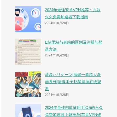
2024年最佳安卓VPN推荐：九款
永久免费加速器下载指南
2024年10月28日
E站里站与表站的区别及注册与登
录方法
2024年10月28日
清炭ハリケーン|清碳一拳超人漫
画系列|清碳本子18禁资源在线观
看
2024年10月28日
2024年最佳四款适用于iOS的永久
免费加速器下载推荐|苹果VPN破