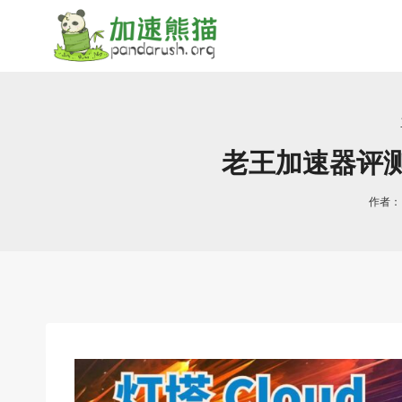
跳
到
内
容
老王加速器评测-
作者：