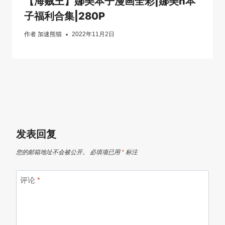
【海贼王】娜美本子漫画全彩|娜美h本
子福利合集|280P
作者
加速熊猫
2022年11月2日
发表回复
您的邮箱地址不会被公开。
必填项已用
*
标注
评论
*