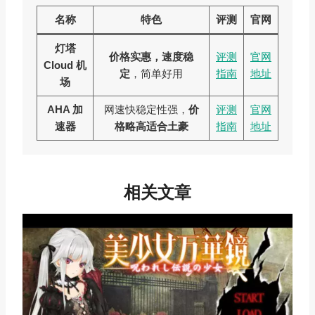
名称
特色
评测
官网
灯塔
价格实惠，速度稳
评测
官网
Cloud 机
定
，简单好用
指南
地址
场
AHA 加
网速快稳定性强，
价
评测
官网
速器
格略高适合土豪
指南
地址
相关文章